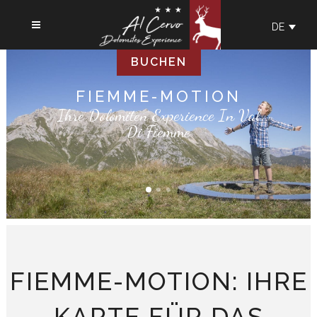
DE
BUCHEN
FIEMME-MOTION
Ihre Dolomiten Experience In Val
Di Fiemme
FIEMME-MOTION: IHRE
KARTE FÜR DAS