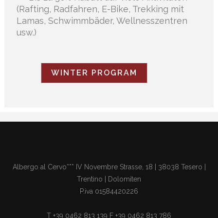
(Rafting, Radfahren, E-Bike, Trekking mit
Lamas, Schwimmbäder, Wellnesszentren
usw.)
WINTER PROGRAM
Albergo al Cervo*** IV Novembre Strasse, 18 | 38038 Tesero |
Trentino | Dolomiten
P.iva 01584420226
T +39 0462 813 139 F +39 0462 813 786