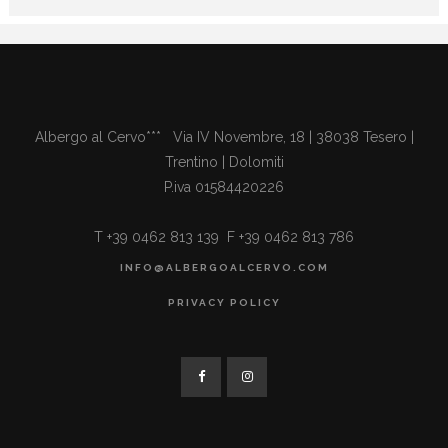
Albergo al Cervo*** Via IV Novembre, 18 | 38038 Tesero |
Trentino | Dolomiti
P.iva 01584420226
T +39 0462 813 139 F +39 0462 813 786
INFO@ALBERGOALCERVO.COM
PRIVACY POLICY