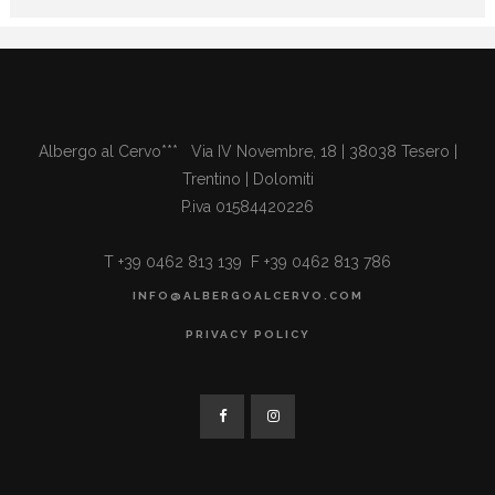
Albergo al Cervo*** Via IV Novembre, 18 | 38038 Tesero |
Trentino | Dolomiti
P.iva 01584420226
T +39 0462 813 139 F +39 0462 813 786
INFO@ALBERGOALCERVO.COM
PRIVACY POLICY