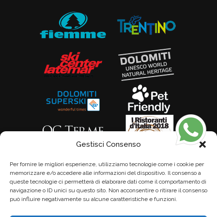
Gestisci Consenso
Per fornire le migliori esperienze, utilizziamo tecnologie come i cookie per
memorizzare e/o accedere alle informazioni del dispositivo. Il consenso a
queste tecnologie ci permetterà di elaborare dati come il comportamento di
navigazione o ID unici su questo sito. Non acconsentire o ritirare il consenso
può influire negativamente su alcune caratteristiche e funzioni.