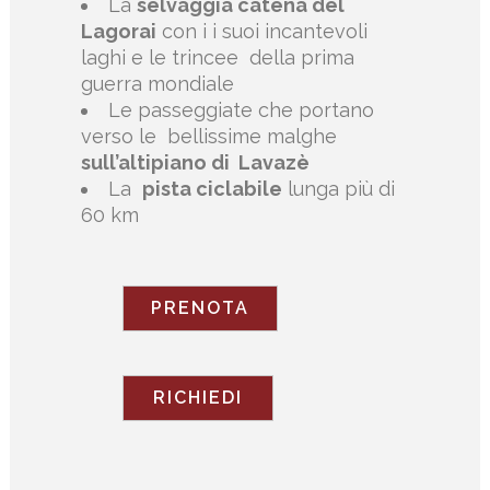
La
selvaggia catena del
Lagorai
con i i suoi incantevoli
laghi e le trincee
della prima
guerra mondiale
Le passeggiate che portano
verso le
bellissime malghe
sull’altipiano di
Lavazè
La
pista ciclabile
lunga più di
60 km
PRENOTA
RICHIEDI