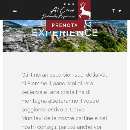
IT
TREKKING
PRENOTA
EXPERIENCE
Gli itinerari escursionistici della Val
di Fiemme, i panorami di rara
bellezza e l’aria cristallina di
montagna allieteranno il vostro
soggiorno estivo al Cervo.
Munitevi delle nostre cartine e dei
nostri consigli, partite anche voi