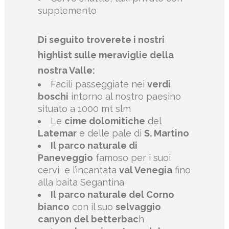
supplemento
Di seguito troverete i nostri
highlist sulle meraviglie della
nostra Valle:
Facili passeggiate nei
verdi
boschi
intorno al nostro paesino
situato a 1000 mt slm
Le
cime dolomitiche
del
Latemar
e delle pale di
S. Martino
Il parco naturale di
Paneveggio
famoso per i suoi
cervi
e l’incantata
val Venegia
fino
alla baita Segantina
Il parco naturale del Corno
bianco
con il suo
selvaggio
canyon del betterbac
h