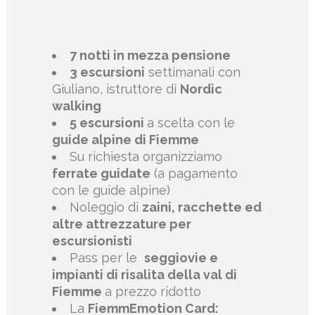
7 notti in mezza pensione
3 escursioni
settimanali con
Giuliano, istruttore di
Nordic
walking
5 escursioni
a scelta con le
guide alpine di Fiemme
Su richiesta organizziamo
ferrate guidate
(a pagamento
con le guide alpine)
Noleggio di
zaini, racchette ed
altre attrezzature per
escursionisti
Pass per le
seggiovie e
impianti di risalita della val di
Fiemme
a prezzo ridotto
La
FiemmEmotion Card: