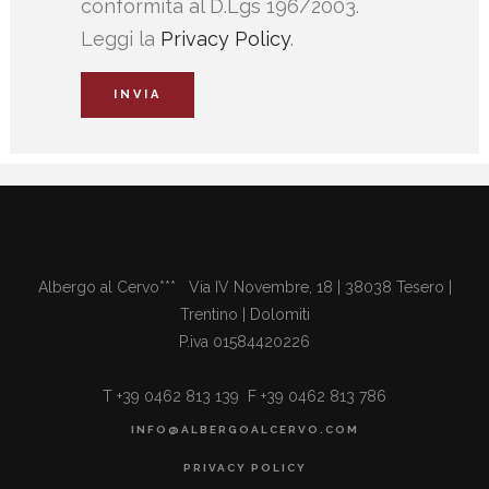
conformità al D.Lgs 196/2003.
Leggi la
Privacy Policy
.
Albergo al Cervo*** Via IV Novembre, 18 | 38038 Tesero |
Trentino | Dolomiti
P.iva 01584420226
T +39 0462 813 139 F +39 0462 813 786
INFO@ALBERGOALCERVO.COM
PRIVACY POLICY