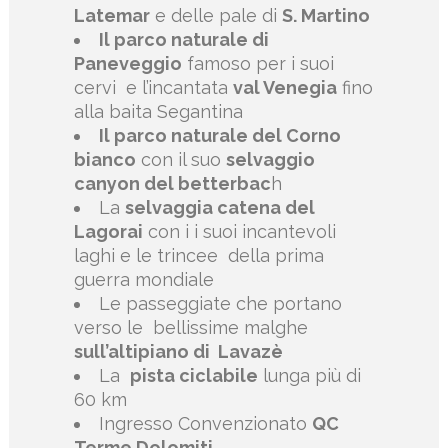
Latemar
e delle pale di
S. Martino
Il parco naturale di
Paneveggio
famoso per i suoi
cervi
e l’incantata
val Venegia
fino
alla baita Segantina
Il parco naturale del Corno
bianco
con il suo
selvaggio
canyon del betterbac
h
La
selvaggia catena del
Lagorai
con i i suoi incantevoli
laghi e le trincee
della prima
guerra mondiale
Le passeggiate che portano
verso le
bellissime malghe
sull’altipiano di
Lavazè
La
pista ciclabile
lunga più di
60 km
Ingresso Convenzionato
QC
Terme Dolomiti