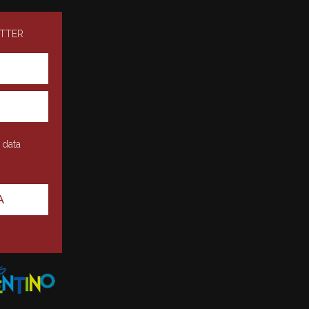
ETTER
 data