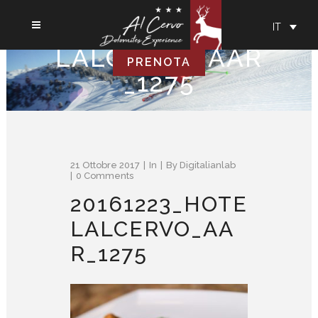
20161223_HOTE
IT
LALCERVO_AAR
PRENOTA
_1275
21 Ottobre 2017
In
By
Digitalianlab
0 Comments
20161223_HOTE
LALCERVO_AA
R_1275