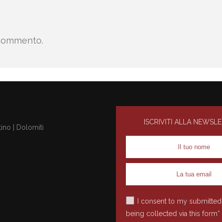
 commento.
ISCRIVITI ALLA NEWSL
ino | Dolomiti
I consent to my submitted
being collected via this form*