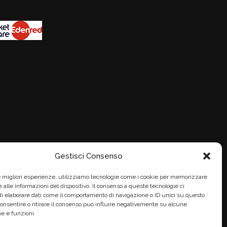
Gestisci Consenso
le migliori esperienze, utilizziamo tecnologie come i cookie per memorizzare
 alle informazioni del dispositivo. Il consenso a queste tecnologie ci
i elaborare dati come il comportamento di navigazione o ID unici su questo
consentire o ritirare il consenso può influire negativamente su alcune
he e funzioni.