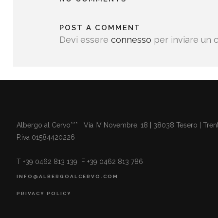
POST A COMMENT
Devi essere
connesso
per inviare un
Albergo al Cervo*** Via IV Novembre, 18 | 38038 Tesero | Trent
P.iva 01584420226
T +39 0462 813 139 F +39 0462 813 786
INFO@ALBERGOALCERVO.COM
PRIVACY POLICY