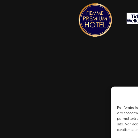
Per fornire 
e/o accedere
permetterà d
sito. Non ac
caratteristic