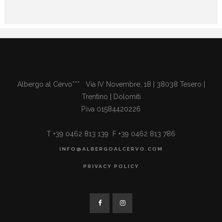
Albergo al Cervo*** Via IV Novembre, 18 | 38038 Tesero |
Trentino | Dolomiti
P.iva 01584420226
T +39 0462 813 139 F +39 0462 813 786
INFO@ALBERGOALCERVO.COM
PRIVACY POLICY