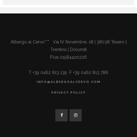
Albergo al Cervo*** Via IV Novembre, 18 | 38038 Tesero |
Trentino | Dolomiti
P.iva 01584420226
T +39 0462 813 139 F +39 0462 813 786
INFO@ALBERGOALCERVO.COM
PRIVACY POLICY