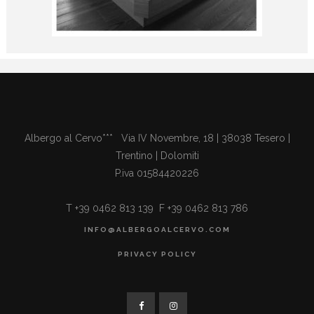
Albergo al Cervo*** Via IV Novembre, 18 | 38038 Tesero |
Trentino | Dolomiti
P.iva 01584420226
T +39 0462 813 139 F +39 0462 813 786
INFO@ALBERGOALCERVO.COM
PRIVACY POLICY