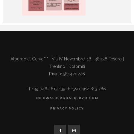
Albergo al Cervo*** Via IV Novembre, 18 | 38038 Tesero |
Trentino | Dolomiti
P.iva 01584420226
T +39 0462 813 139 F +39 0462 813 786
INFO@ALBERGOALCERVO.COM
PRIVACY POLICY