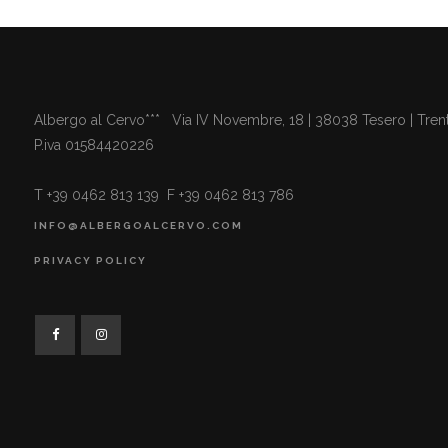
Albergo al Cervo*** Via IV Novembre, 18 | 38038 Tesero | Trent
P.iva 01584420226
T +39 0462 813 139 F +39 0462 813 786
INFO@ALBERGOALCERVO.COM
PRIVACY POLICY