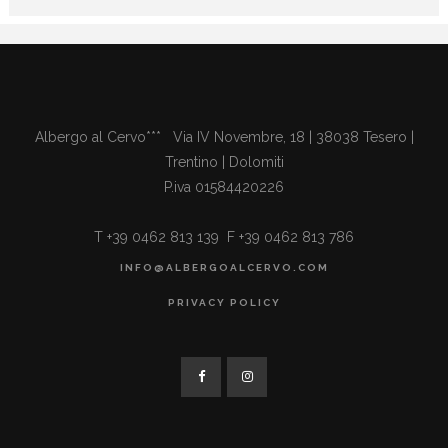
Albergo al Cervo*** Via IV Novembre, 18 | 38038 Tesero |
Trentino | Dolomiti
P.iva 01584420226
T +39 0462 813 139 F +39 0462 813 786
INFO@ALBERGOALCERVO.COM
PRIVACY POLICY