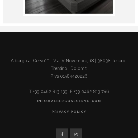
Albergo al Cervo*** Via IV Novembre, 18 | 38038 Tesero |
Trentino | Dolomiti
P.iva 01584420226
T +39 0462 813 139 F +39 0462 813 786
INFO@ALBERGOALCERVO.COM
PRIVACY POLICY