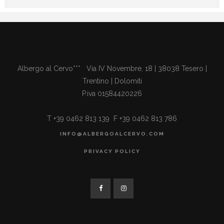
Albergo al Cervo*** Via IV Novembre, 18 | 38038 Tesero |
Trentino | Dolomiti
P.iva 01584420226
T +39 0462 813 139 F +39 0462 813 786
INFO@ALBERGOALCERVO.COM
PRIVACY POLICY