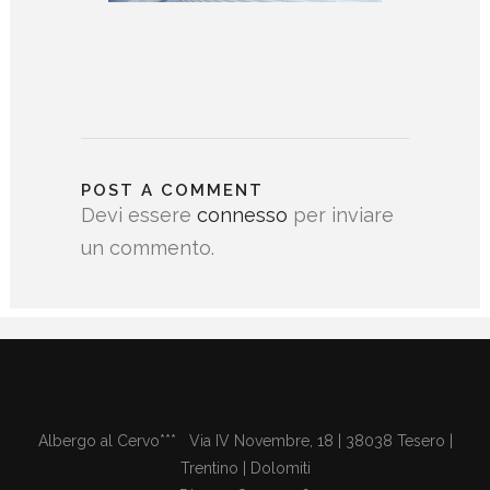
POST A COMMENT
Devi essere
connesso
per inviare
un commento.
Albergo al Cervo*** Via IV Novembre, 18 | 38038 Tesero |
Trentino | Dolomiti